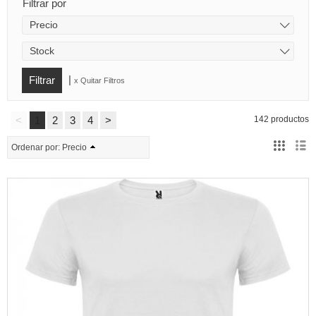
Filtrar por
Precio
Stock
|
x Quitar Filtros
<
1
2
3
4
>
142 productos
Ordenar por:
Precio