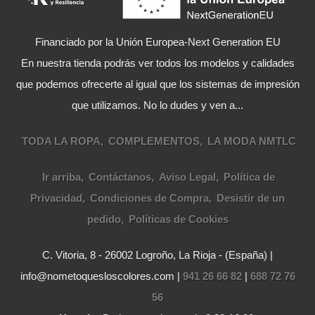
Financiado por la Unión Europea-Next Generation EU
En nuestra tienda podrás ver todos los modelos y calidades
que podemos ofrecerte al igual que los sistemas de impresión
que utilizamos. No lo dudes y ven a...
TODA LA ROPA
COMPLEMENTOS
LA MODA NMTLC
Ir arriba
Contáctanos
Aviso Legal
Política de
Privacidad
Condiciones de Compra
Desistir de un
pedido
Políticas de Cookies
C. Vitoria, 8 - 26002 Logroño, La Rioja - (España) |
info@nometoquesloscolores.com |
941 26 66 82
|
688 72 76
56