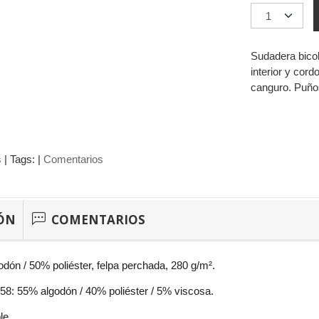
Sudadera bicol
interior y cord
canguro. Puños
s
|
Tags:
|
Comentarios
ÓN
COMENTARIOS
odón / 50% poliéster, felpa perchada, 280 g/m².
 58: 55% algodón / 40% poliéster / 5% viscosa.
le.