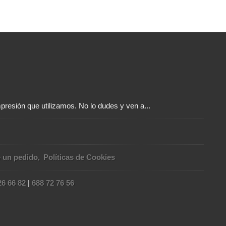
presión que utilizamos. No lo dudes y ven a...
e un pedido
Políticas de Cookies
26 66 82
|
688 72 76 56