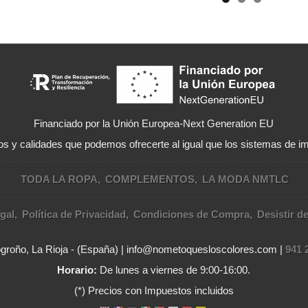
Financiado por la Unión Europea-Next Generation EU
s y calidades que podemos ofrecerte al igual que los sistemas de im
TODA LA ROPA
COMPLEMENTOS
LA MODA NMTLC
gal
Política de Privacidad
Condiciones de Compra
Desistir d
Logroño, La Rioja - (España) | info@nometoquesloscolores.com |
941 
Horario:
De lunes a viernes de 9:00-16:00.
(*) Precios con Impuestos incluidos