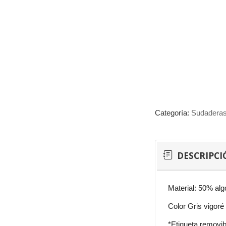
Categoría:
Sudadera
DESCRIPCI
Material: 50% alg
Color Gris vigoré
*Etiqueta removib