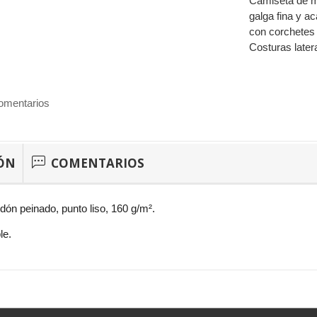
Camiseta de ma
galga fina y a
con corchetes 
Costuras later
omentarios
ÓN
COMENTARIOS
odón peinado, punto liso, 160 g/m².
le.