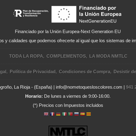
Financiado por la Unión Europea-Next Generation EU
s y calidades que podemos ofrecerte al igual que los sistemas de im
TODA LA ROPA
COMPLEMENTOS
LA MODA NMTLC
gal
Política de Privacidad
Condiciones de Compra
Desistir d
Logroño, La Rioja - (España) | info@nometoquesloscolores.com |
941 
Horario:
De lunes a viernes de 9:00-16:00.
(*) Precios con Impuestos incluidos