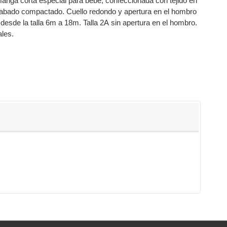
nga corta especial para bebé, confeccionada con tejido en
cabado compactado. Cuello redondo y apertura en el hombro
desde la talla 6m a 18m. Talla 2A sin apertura en el hombro.
ales.