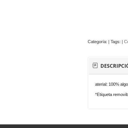
Categoría:
|
Tags:
|
C
DESCRIPCI
aterial: 100% alg
*Etiqueta removib