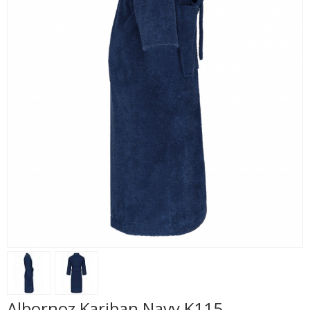
Albornoz Kariban Navy K115