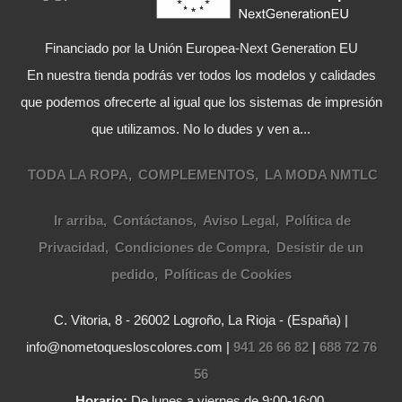
Financiado por la Unión Europea-Next Generation EU
En nuestra tienda podrás ver todos los modelos y calidades
que podemos ofrecerte al igual que los sistemas de impresión
que utilizamos. No lo dudes y ven a...
TODA LA ROPA
COMPLEMENTOS
LA MODA NMTLC
Ir arriba
Contáctanos
Aviso Legal
Política de
Privacidad
Condiciones de Compra
Desistir de un
pedido
Políticas de Cookies
C. Vitoria, 8 - 26002 Logroño, La Rioja - (España) |
info@nometoquesloscolores.com |
941 26 66 82
|
688 72 76
56
Horario:
De lunes a viernes de 9:00-16:00.