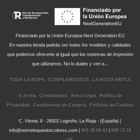
Financiado por la Unión Europea-Next Generation EU
En nuestra tienda podrás ver todos los modelos y calidades
que podemos ofrecerte al igual que los sistemas de impresión
que utilizamos. No lo dudes y ven a...
TODA LA ROPA
COMPLEMENTOS
LA MODA NMTLC
Ir arriba
Contáctanos
Aviso Legal
Política de
Privacidad
Condiciones de Compra
Políticas de Cookies
C. Vitoria, 8 - 26002 Logroño, La Rioja - (España) |
info@nometoquesloscolores.com |
941 26 66 82
|
688 72 76
56