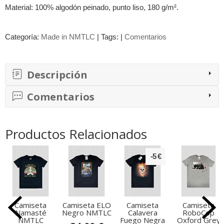
Material: 100% algodón peinado, punto liso, 180 g/m².
Categoría:
Made in NMTLC
|
Tags:
|
Comentarios
Descripción
Comentarios
Productos Relacionados
-5 €
Camiseta
Camiseta ELO
Camiseta
Camiseta
Namasté
Negro NMTLC
Calavera
RoboCop
NMTLC
Fuego Negra
Oxford Grey