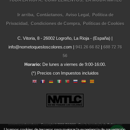
Ir arriba
Contáctanos
Aviso Legal
Política de
Privacidad
Condiciones de Compra
Políticas de Cookies
C. Vitoria, 8 - 26002 Logroño, La Rioja - (España) |
info@nometoquesloscolores.com |
941 26 66 82
|
688 72 76
56
Horario:
De lunes a viernes de 9:00-16:00.
(*) Precios con Impuestos incluidos
nometoquesloscolores
- Copyright © 2026 [51066] - Con la tecnología de Palbin.com
Usamos cookies de terceros para mejorar la experiencia de navegación,