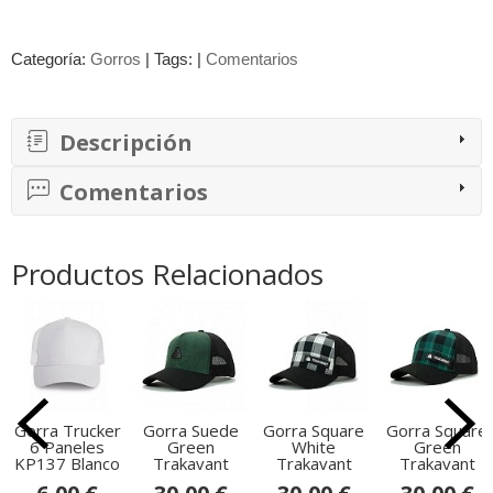
Categoría:
Gorros
|
Tags:
|
Comentarios
Descripción
Comentarios
Productos Relacionados
Gorra Trucker
Gorra Suede
Gorra Square
Gorra Square
6 Paneles
Green
White
Green
KP137 Blanco
Trakavant
Trakavant
Trakavant