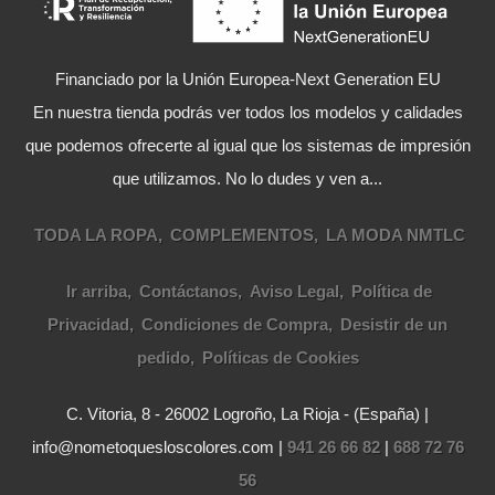
Financiado por la Unión Europea-Next Generation EU
En nuestra tienda podrás ver todos los modelos y calidades
que podemos ofrecerte al igual que los sistemas de impresión
que utilizamos. No lo dudes y ven a...
TODA LA ROPA
COMPLEMENTOS
LA MODA NMTLC
Ir arriba
Contáctanos
Aviso Legal
Política de
Privacidad
Condiciones de Compra
Desistir de un
pedido
Políticas de Cookies
C. Vitoria, 8 - 26002 Logroño, La Rioja - (España) |
info@nometoquesloscolores.com |
941 26 66 82
|
688 72 76
56