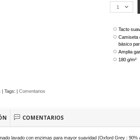
Tacto suav
Camiseta c
básico par
Amplia ga
180 g/m²
s
|
Tags:
|
Comentarios
ÓN
COMENTARIOS
nado lavado con enzimas para mayor suavidad (Oxford Grey : 90% al