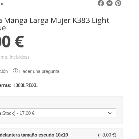
ue
a Manga Larga Mujer K383 Light
ue
00 €
Imp. Incluidos)
ción
Hacer una pregunta
arras
:
K383LRBXL
delantera tamaño escudo 10x10
(+8,00 €)