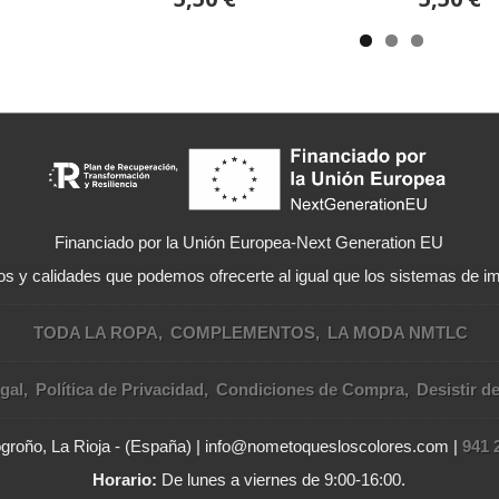
Financiado por la Unión Europea-Next Generation EU
s y calidades que podemos ofrecerte al igual que los sistemas de im
TODA LA ROPA
COMPLEMENTOS
LA MODA NMTLC
gal
Política de Privacidad
Condiciones de Compra
Desistir d
Logroño, La Rioja - (España) | info@nometoquesloscolores.com |
941 
Horario:
De lunes a viernes de 9:00-16:00.