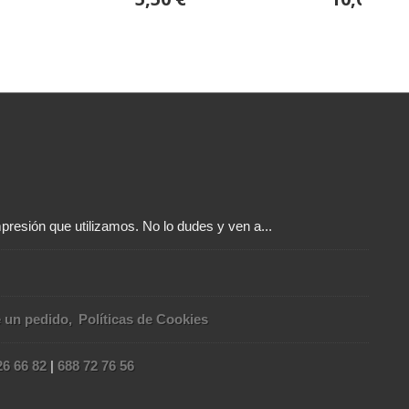
presión que utilizamos. No lo dudes y ven a...
e un pedido
Políticas de Cookies
26 66 82
|
688 72 76 56