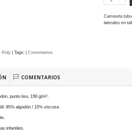
Camiseta tubul
laterales en tal
 Roly
|
Tags:
|
Comentarios
ÓN
COMENTARIOS
dón, punto liso, 190 g/m².
 58: 85% algodón / 15% viscosa
le.
as infantiles.