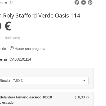
Oasis 114
 Roly Stafford Verde Oasis 114
 €
mp. Incluidos)
ción
Hacer una pregunta
arras
:
CA668101114
delantera tamaño escudo 10x10
(+8,00 €)
o escudo