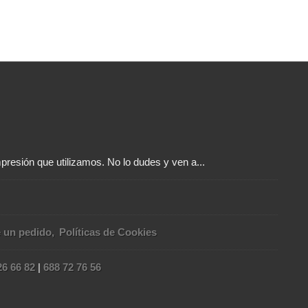
presión que utilizamos. No lo dudes y ven a...
e un pedido
Políticas de Cookies
26 66 82
|
688 72 76 56