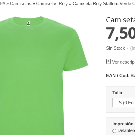
PA
»
Camisetas
»
Camisetas Roly
»
Camiseta Roly Stafford Verde 
Camiseta
7,50
Sin Stock
-
(I
Ver descrip
EAN / Cod. B
Talla
Impresión 
Delanter