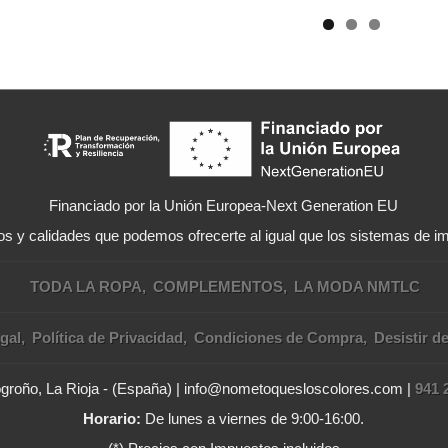
Financiado por la Unión Europea-Next Generation EU
s y calidades que podemos ofrecerte al igual que los sistemas de im
TODA LA ROPA
COMPLEMENTOS
LA MODA NMTLC
gal
Política de Privacidad
Condiciones de Compra
Desistir d
Logroño, La Rioja - (España) | info@nometoquesloscolores.com |
941 
Horario:
De lunes a viernes de 9:00-16:00.