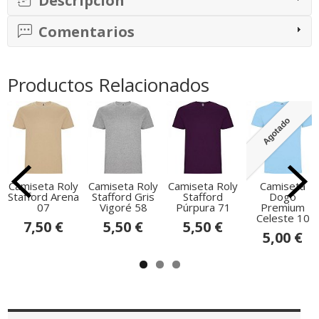
Descripción
Comentarios
Productos Relacionados
Agotado
Camiseta Roly
Camiseta Roly
Camiseta Roly
Camiseta
Stafford Arena
Stafford Gris
Stafford
Dogo
07
Vigoré 58
Púrpura 71
Premium
Celeste 10
7,50 €
5,50 €
5,50 €
5,00 €