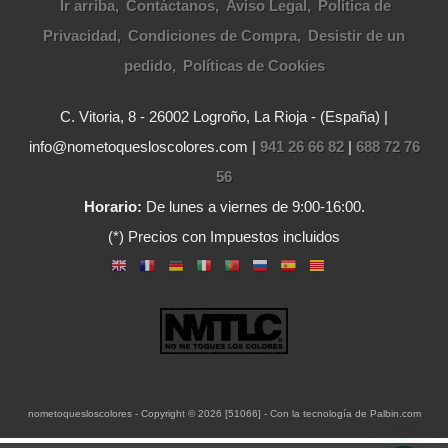
Ir arriba
Contáctanos
Aviso Legal
Política de
Privacidad
Condiciones de Compra
Desistir de un
pedido
Políticas de Cookies
C. Vitoria, 8 - 26002 Logroño, La Rioja - (España) |
info@nometoquesloscolores.com |
941 26 66 82
|
688 72 76
56
Horario:
De lunes a viernes de 9:00-16:00.
(*) Precios con Impuestos incluidos
nometoquesloscolores
- Copyright © 2026 [51066] - Con la tecnología de Palbin.com