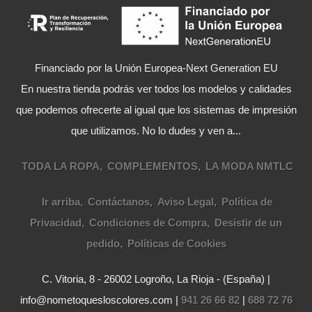
Financiado por la Unión Europea-Next Generation EU
En nuestra tienda podrás ver todos los modelos y calidades
que podemos ofrecerte al igual que los sistemas de impresión
que utilizamos. No lo dudes y ven a...
TODA LA ROPA
COMPLEMENTOS
LA MODA NMTLC
Ir arriba
Contáctanos
Aviso Legal
Política de
Privacidad
Condiciones de Compra
Desistir de un
pedido
Políticas de Cookies
C. Vitoria, 8 - 26002 Logroño, La Rioja - (España) |
info@nometoquesloscolores.com |
941 26 66 82
|
688 72 76