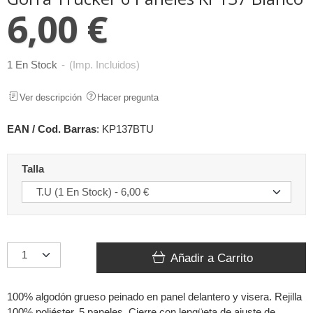
6,00 €
1 En Stock
-
(Imp. Incluidos)
Ver descripción
Hacer pregunta
EAN / Cod. Barras
:
KP137BTU
Talla
Añadir a Carrito
100% algodón grueso peinado en panel delantero y visera. Rejilla
100% poliéster. 5 paneles. Cierre con lengüeta de ajuste de