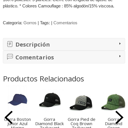
plástico. * Colores Camouflage : 85% algodón/15% viscosa.
Categoría:
Gorros
|
Tags:
|
Comentarios
Descripción
Comentarios
Productos Relacionados
Gorra Boston
Gorra
Gorra Pied de
Gorra
Junior Azul
Diamond Black
Coq Brown
Diamond
Marino
Trakavant
Trakavant
Green