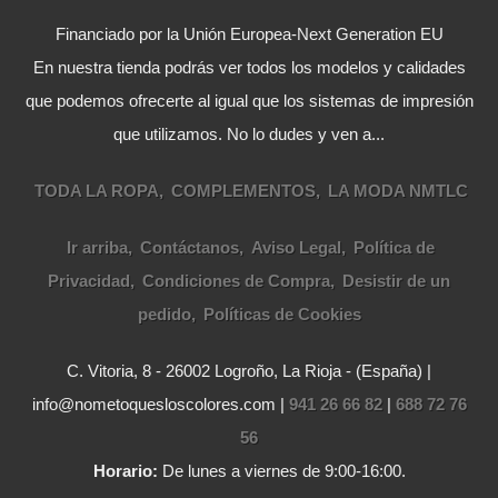
Financiado por la Unión Europea-Next Generation EU
En nuestra tienda podrás ver todos los modelos y calidades
que podemos ofrecerte al igual que los sistemas de impresión
que utilizamos. No lo dudes y ven a...
TODA LA ROPA
COMPLEMENTOS
LA MODA NMTLC
Ir arriba
Contáctanos
Aviso Legal
Política de
Privacidad
Condiciones de Compra
Desistir de un
pedido
Políticas de Cookies
C. Vitoria, 8 - 26002 Logroño, La Rioja - (España) |
info@nometoquesloscolores.com |
941 26 66 82
|
688 72 76
56
Horario:
De lunes a viernes de 9:00-16:00.